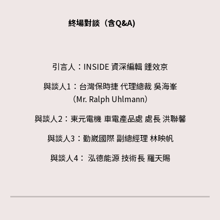
終場對談（含Q&A)
引言人：INSIDE 資深編輯
鍾效京
與談人1：台灣保時捷 代理總裁 吳海峯
（Mr. Ralph Uhlmann）
與談人2：東元電機 車電產品處 處長 洪聯馨
與談人3：
勤崴國際 副總經理 林映帆
與談人4： 泓德能源 技術長 羅天賜