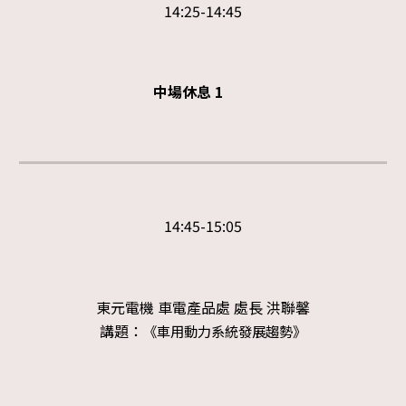
1
4:25
-14:
45
中場休息
1
14:45-15:05
東元電機 車電產品處 處長 洪聯馨
講題：
《車用動力系統發展趨勢》