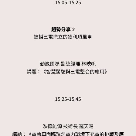
15:05-15:25
趨勢分享 2
搶搭三電鼎立的獲利順風車
勤崴國際 副總經理 林映帆
講題：《智慧駕駛與三電整合的應用》
15:
25
-15:
45
泓德能源 技術長 羅天賜
講題：《電動車面臨現況電力環境下充電的挑戰及應