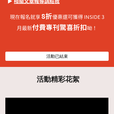
▶
相關文章報導請點我
8折
現在報名就享
優惠還可獲得 INSIDE 3
付費專刊驚喜折扣
月最新
呦！
活動已結束
活動精彩花絮