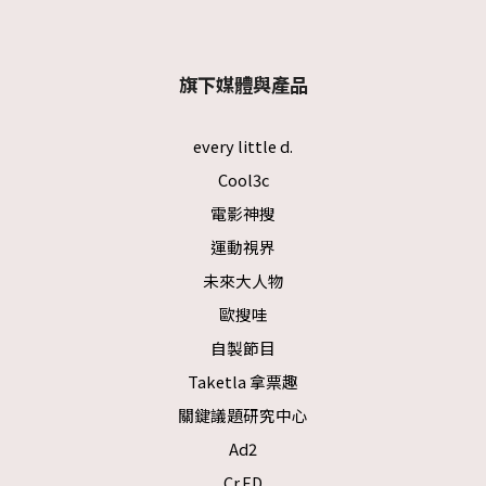
旗下媒體與產品
every little d.
Cool3c
電影神搜
運動視界
未來大人物
歐搜哇
自製節目
Taketla 拿票趣
關鍵議題研究中心
Ad2
Cr.ED