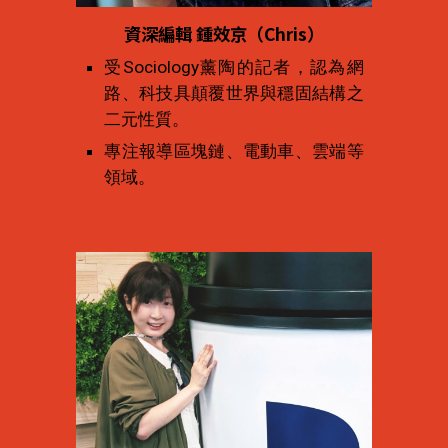
資深編輯 
鍾效京（Chris）
受Sociology薰陶的記者，認為網
路、科技具顛覆世界與穩固結構之
二元性質。
專注報導區塊鏈、電動車、雲端等
領域。